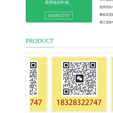
需用钱的时候。
抵押贷款
攀枝花贷
18328322747
丽江贷款
贷款中介
三亚贷款
PRODUCT