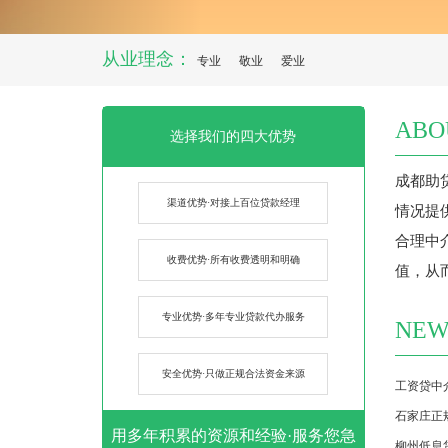
从业理念：
专业
敬业
爱业
ABO
选择我们的四大优势
成都助
渠道优势·对接上百位贷款经理
情况提
合理中
收费优势·所有收费透明和明确
值，从
专业优势·多年专业贷款代办服务
NEW
安全优势·只做正规合法资金来源
工资贷中
石家庄正
用多年积累的资源和经验·服务您急
柳州低息